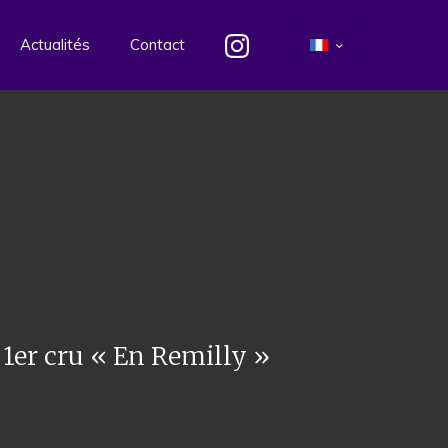
Actualités
Contact
 1er cru « En Remilly »